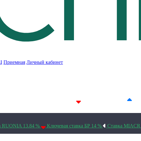
Ц
Приемная
Личный кабинет
7D 14.24%
14D 14.23%
30D 14.1%
а RUONIA 13.84 %
Ключевая ставка БР 14 %
Ставка MIACR