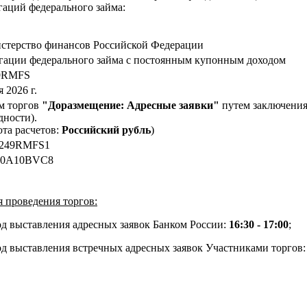
аций федерального займа:
стерство финансов Российской Федерации
гации федерального займа с постоянным купонным доходом
9RMFS
я 2026
г.
м торгов
"Доразмещение: Адресные заявки"
путем заключения
дности).
та расчетов:
Российский рубль
)
249RMFS1
0A10BVC8
 проведения торгов:
д выставления адресных заявок Банком России:
16:30 - 17:00
;
д выставления встречных адресных заявок Участниками торгов