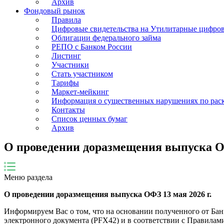
Архив
Фондовый рынок
Правила
Цифровые свидетельства на Утилитарные цифро
Облигации федерального займа
РЕПО с Банком России
Листинг
Участники
Стать участником
Тарифы
Маркет-мейкинг
Информация о существенных нарушениях по ра
Контакты
Список ценных бумаг
Архив
О проведении доразмещения выпуска О
Меню раздела
О проведении доразмещения
выпуска ОФЗ
13 мая 2026
г.
Информируем Вас о том, что на основании полученного от Ба
электронного документа (PFX42) и в соответствии с Правила