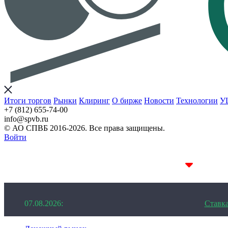
Итоги торгов
Рынки
Клиринг
О бирже
Новости
Технологии
У
+7 (812) 655-74-00
info@spvb.ru
© АО СПВБ 2016-2026. Все права защищены.
Войти
07.08.2026:SPVB-Cbonds MM
1D 14.11%
07.08.2026:
Ставк