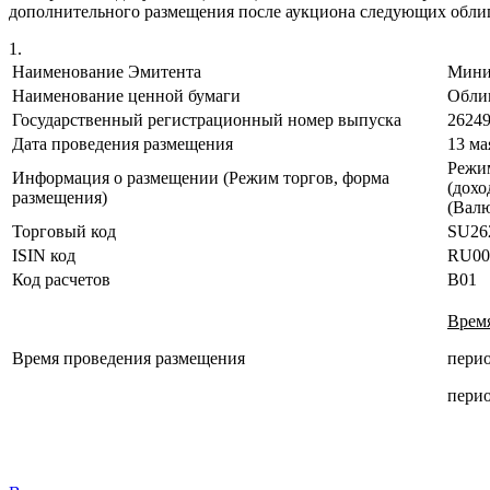
дополнительного размещения после аукциона следующих облиг
1.
Наименование Эмитента
Мини
Наименование ценной бумаги
Обли
Государственный регистрационный номер выпуска
2624
Дата проведения размещения
13 ма
Режи
Информация о размещении (Режим торгов, форма
(дохо
размещения)
(Валю
Торговый код
SU26
ISIN код
RU00
Код расчетов
B01
Время
Время проведения размещения
перио
перио