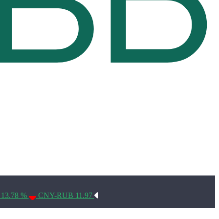
Условия использования*
 13.78 %
CNY-RUB 11.97