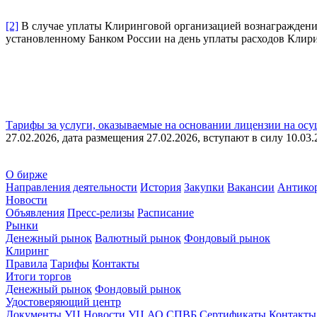
[2]
В случае уплаты Клиринговой организацией вознаграждения
установленному Банком России на день уплаты расходов Клир
Тарифы за услуги, оказываемые на основании лицензии на ос
27.02.2026, дата размещения 27.02.2026, вступают в силу 10.03.
О бирже
Направления деятельности
История
Закупки
Вакансии
Антико
Новости
Объявления
Пресс-релизы
Расписание
Рынки
Денежный рынок
Валютный рынок
Фондовый рынок
Клиринг
Правила
Тарифы
Контакты
Итоги торгов
Денежный рынок
Фондовый рынок
Удостоверяющий центр
Документы УЦ
Новости УЦ АО СПВБ
Сертификаты
Контакты