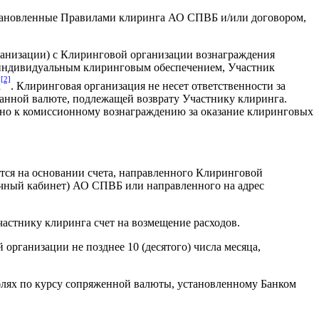
установленные Правилами клиринга АО СПВБ и/или договором,
ганизации) с Клиринговой организации вознаграждения
с индивидуальным клиринговым обеспечением, Участник
[2]
х
. Клиринговая организация не несет ответственности за
анной валюте, подлежащей возврату Участнику клиринга.
но к комиссионному вознаграждению за оказание клиринговых
тся на основании счета, направленного Клиринговой
чный кабинет) АО СПВБ или направленного на адрес
Участнику клиринга счет на возмещение расходов.
организации не позднее 10 (десятого) числа месяца,
блях по курсу сопряженной валюты, установленному Банком