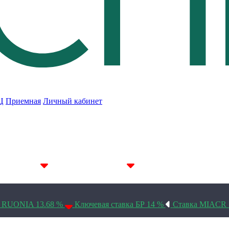
Ц
Приемная
Личный кабинет
7D 14.22%
14D 14.19%
30D 14.1%
а RUONIA 13.68 %
Ключевая ставка БР 14 %
Ставка MIACR 