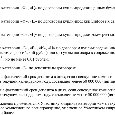
категории «Ф», «Ц» по договорам купли-продажи ценных бумаг 
категории «Ф», «Ц» по договорам купли-продажи цифровых свид
категории «Ф», «Ц» по договорам купли-продажи коммерческих 
 категории «Б», «В», «И», «Ц» по договорам купли-продажи ин
является российский рубль) или от суммы договора в сопряженн
[1]
, но не менее 0,01 рублей.
а категории «Б» по депозитным договорам:
на фактический срок депозита в днях, если совокупное комисси
 текущем календарном году, составляет менее 50 000 000 (пяти
на фактический срок депозита в днях, если совокупное комисси
 текущем календарном году, составляет не менее 50 000 000 (пя
аждения применяется к Участнику клиринга категории «Б» в тек
пное комиссионное вознаграждение, уплаченное Участником клир
 и более.