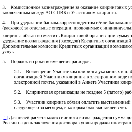
3. Комиссионное вознаграждение за оказание клиринговых ус
заключенным между АО СПВБ и Участником клиринга.
4. При удержании банком-корреспондентом и/или банком-поср
(расходов) за отдельные операции, проводимые с индивидуал
клиринга обязан возместить Клиринговой организации сумму та
удержание вознаграждения (расходов) Кредитных организаций
Дополнительные комиссии Кредитных организаций возмещаютс
услуг.
5. Порядок и сроки возмещения расходов:
5.1. Возмещение Участником клиринга указанных в п. 4
организацией Участнику клиринга в электронном виде 
электронной почты, указанной в Анкете Участника клири
5.2. Клиринговая организация не позднее 5 (пятого) раб
5.3. Участник клиринга обязан оплатить выставленный с
следующего за месяцем, в которым был выставлен счет.
[1]
Для целей расчета комиссионного вознаграждения сумма до
России на день заключения договора купли-продажи иностран