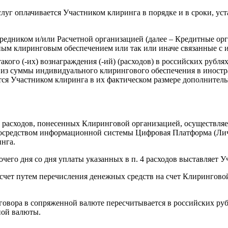
луг оплачивается Участником клиринга в порядке и в сроки, 
едником и/или Расчетной организацией (далее – Кредитные ор
ьным клиринговым обеспечением или так или иначе связанные 
кого (-их) вознаграждения (-ий) (расходов) в российских рубля
 из суммы индивидуального клирингового обеспечения в иностр
я Участником клиринга в их фактическом размере дополнитель
 расходов, понесенных Клиринговой организацией, осуществляе
посредством информационной системы Цифровая Платформа (Ли
нга.
очего дня со дня уплаты указанных в п. 4 расходов выставляет 
чет путем перечисления денежных средств на счет Клиринговой 
говора в сопряженной валюте пересчитывается в российских ру
ной валюты.