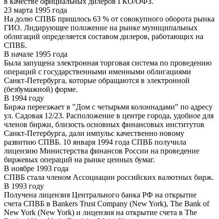
в качестве официальных дилеров ГКО/ОФЗ.
23 марта 1995 года
На долю СПВБ пришлось 63 % от совокупного оборота рынка
ГИО. Лидирующее положение на рынке муниципальных
облигаций определяется составом дилеров, работающих на
СПВБ.
В начале 1995 года
Была запущена электронная торговая система по проведению
операций с государственными именными облигациями
Санкт-Петербурга, которые обращаются в электронной
(безбумажной) форме.
В 1994 году
Биржа переезжает в "Дом с четырьмя колоннадами" по адресу
ул. Садовая 12/23. Расположение в центре города, удобное для
членов биржи, близость основных финансовых институтов
Санкт-Петербурга, дали импульс качественно новому
развитию СПВБ. 10 января 1994 года СПВБ получила
лицензию Министерства финансов России на проведение
биржевых операций на рынке ценных бумаг.
В ноябре 1993 года
СПВБ стала членом Ассоциации российских валютных бирж.
В 1993 году
Получена лицензия Центрального банка РФ на открытие
счета СПВБ в Bankers Trust Company (New York), The Bank of
New York (New York) и лицензия на открытие счета в The