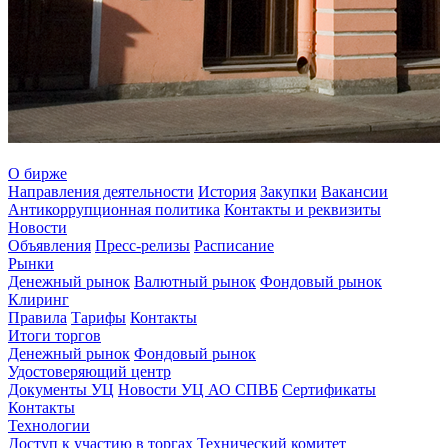
О бирже
Направления деятельности
История
Закупки
Вакансии
Антикоррупционная политика
Контакты и реквизиты
Новости
Объявления
Пресс-релизы
Расписание
Рынки
Денежный рынок
Валютный рынок
Фондовый рынок
Клиринг
Правила
Тарифы
Контакты
Итоги торгов
Денежный рынок
Фондовый рынок
Удостоверяющий центр
Документы УЦ
Новости УЦ АО СПВБ
Сертификаты
Контакты
Технологии
Доступ к участию в торгах
Технический комитет