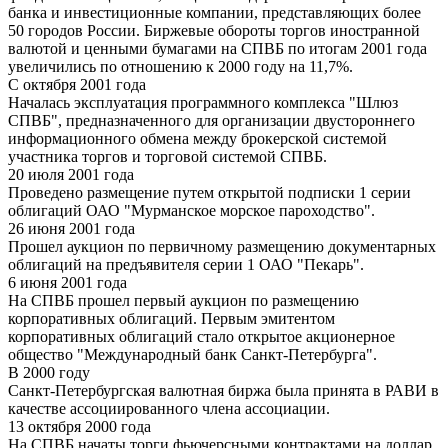
банка и инвестиционные компании, представляющих более
50 городов России. Биржевые обороты торгов иностранной
валютой и ценными бумагами на СПВБ по итогам 2001 года
увеличились по отношению к 2000 году на 11,7%.
С октября 2001 года
Началась эксплуатация программного комплекса "Шлюз
СПВБ", предназначенного для организации двустороннего
информационного обмена между брокерской системой
участника торгов и торговой системой СПВБ.
20 июля 2001 года
Проведено размещение путем открытой подписки 1 серии
облигаций ОАО "Мурманское морское пароходство".
26 июня 2001 года
Прошел аукцион по первичному размещению документарных
облигаций на предъявителя серии 1 ОАО "Пекарь".
6 июня 2001 года
На СПВБ прошел первый аукцион по размещению
корпоративных облигаций. Первым эмитентом
корпоративных облигаций стало открытое акционерное
общество "Международный банк Санкт-Петербурга".
В 2000 году
Санкт-Петербургская валютная биржа была принята в РАВИ в
качестве ассоциированного члена ассоциации.
13 октября 2000 года
На СПВБ начаты торги фьючерсными контрактами на доллар