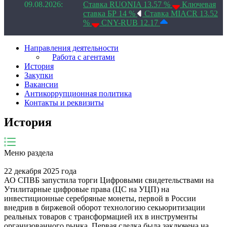
09.08.2026:
Ставка RUONIA 13.57 %
Ключевая
ставка БР 14 %
Ставка MIACR 13.52
%
CNY-RUB 12.17
Направления деятельности
Работа с агентами
История
Закупки
Вакансии
Антикоррупционная политика
Контакты и реквизиты
История
Меню раздела
22 декабря 2025 года
АО СПВБ запустила торги Цифровыми свидетельствами на
Утилитарные цифровые права (ЦС на УЦП) на
инвестиционные серебряные монеты, первой в России
внедрив в биржевой оборот технологию секьюритизации
реальных товаров с трансформацией их в инструменты
организованного рынка. Первая сделка была заключена на