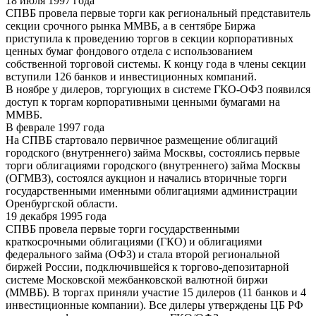
18 июля 1997 года
СПВБ провела первые торги как региональный представитель
секции срочного рынка ММВБ, а в сентябре Биржа
приступила к проведению торгов в секции корпоративных
ценных бумаг фондового отдела с использованием
собственной торговой системы. К концу года в члены секции
вступили 126 банков и инвестиционных компаний.
В ноябре у дилеров, торгующих в системе ГКО-ОФЗ появился
доступ к торгам корпоративными ценными бумагами на
ММВБ.
В феврале 1997 года
На СПВБ стартовало первичное размещение облигаций
городского (внутреннего) займа Москвы, состоялись первые
торги облигациями городского (внутреннего) займа Москвы
(ОГМВЗ), состоялся аукцион и начались вторичные торги
государственными именными облигациями администрации
Оренбургской области.
19 декабря 1995 года
СПВБ провела первые торги государственными
краткосрочными облигациями (ГКО) и облигациями
федерального займа (ОФЗ) и стала второй региональной
биржей России, подключившейся к торгово-депозитарной
системе Московской межбанковской валютной биржи
(ММВБ). В торгах приняли участие 15 дилеров (11 банков и 4
инвестиционные компании). Все дилеры утверждены ЦБ РФ