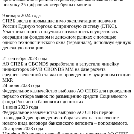
покупку 25 цифровых «серебряных монет».
9 января 2024 года
СПВБ ввела в промышленную эксплуатацию первую в
России Единую торгово-клиринговую систему (ЕТКС).
Участники торгов получили возможность осуществлять
операции на фондовом и денежном рынках с помощью
одного технологического окна (терминала), используя единую
денежную позицию.
21 сентября 2023 года
АО СПВБ и CBONDS разработали и запустили линейку
индикаторов SPVB-CBONDS MM на базе расчета
средневзвешенной ставки по проведенным аукционам секции
МКР.
24 июля 2023 года
Федеральное казначейство выбрало АО СПВБ для проведения
первого отбора заявок по размещению средств Социального
фонда России на банковских депозитах.
1 июня 2023 года
Федеральное казначейство выбрало АО СПВБ первой
площадкой для проведения отбора заявок на заключение
нового вида договора банковского депозита – пополняемого.
26 апреля 2023 года
Минфин РФ провел первый аукцион на площадке АО СПВБ