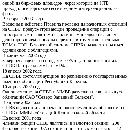
одной из биржевых площадок, через которые на НТБ
проводились торговые сессии зерном интервенционного
фонда.
В феврале 2003 года
Введены в действие Правила проведения валютных операций
на СПВБ, предусматривающие проведение операций с
иностранными валютами с частичным предварительным
депонированием денежных средств, в том числе расчетами
TOM и TOD. В торговой системе СПВБ начали заключаться
сделки своп с облигациями.
В конце мая 2002 года
Завершена сделка по продаже 10 % от уставного капитала
СПВБ Центральному Банку РФ.
18 апреля 2002 года
На СПВБ состоялся аукцион по размещению государственных
именных облигаций Республики Карелия.
10 апреля 2002 года
Одновременно на СПВБ и ММВБ размещен первый выпуск
облигаций ОАО "Северо-Западный Телеком".
В апреле 2002 года
СПВБ осуществила проект по одновременному обращению на
СПВБ и ММВБ облигаций Ленинградской области.
На конец 2001 года
Членами секций СПВБ являлись: в валютной секции - 208,
фондовой секции - 97, секции стандартных контрактов - 42