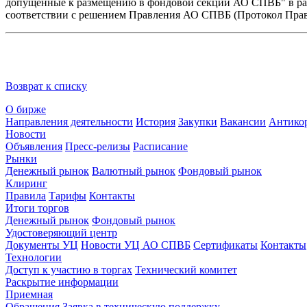
допущенные к размещению в фондовой секции АО СПВБ" в раз
соответствии с решением Правления АО СПВБ (Протокол Прав
Возврат к списку
О бирже
Направления деятельности
История
Закупки
Вакансии
Антико
Новости
Объявления
Пресс-релизы
Расписание
Рынки
Денежный рынок
Валютный рынок
Фондовый рынок
Клиринг
Правила
Тарифы
Контакты
Итоги торгов
Денежный рынок
Фондовый рынок
Удостоверяющий центр
Документы УЦ
Новости УЦ АО СПВБ
Сертификаты
Контакты
Технологии
Доступ к участию в торгах
Технический комитет
Раскрытие информации
Приемная
Обращения
Заявка в техническую поддержку