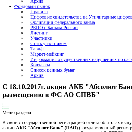
Архив
Фондовый рынок
Правила
Цифровые свидетельства на Утилитарные цифро
Облигации федерального займа
РЕПО с Банком России
Листинг
Участники
Стать участником
Тарифы
Маркет-мейкинг
Информация о существенных нарушениях по ра
Контакты
Список ценных бумаг
Архив
C 18.10.2017г. акции АКБ "Абсолют Ба
размещению в ФС АО СПВБ"
Меню раздела
В связи с государственной регистрацией отчета об итогах вып
акции
АКБ "Абсолют Банк" (ПАО)
(государственный регистра