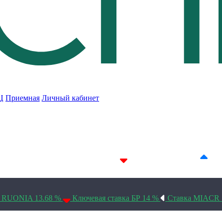
Ц
Приемная
Личный кабинет
7D 14.24%
14D 14.23%
30D 14.1%
а RUONIA 13.68 %
Ключевая ставка БР 14 %
Ставка MIACR 