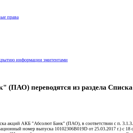
вые права
скрытию информации эмитентами
нк" (ПАО) переводятся из раздела Списк
уска акций АКБ "Абсолют Банк" (ПАО), в соответствии с п. 3.1.
ционный номер выпуска 10102306В019D от 25.03.2017 г.) с 18 о