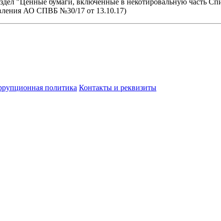
дел "Ценные бумаги, включенные в некотировальную часть Сп
ления АО СПВБ №30/17 от 13.10.17)
ррупционная политика
Контакты и реквизиты