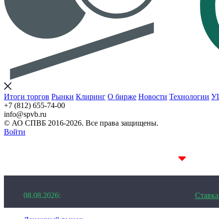
Итоги торгов
Рынки
Клиринг
О бирже
Новости
Технологии
У
+7 (812) 655-74-00
info@spvb.ru
© АО СПВБ 2016-2026. Все права защищены.
Войти
08.08.2026:SPVB-Cbonds MM
1D 14.05%
08.08.2026:
Ставк