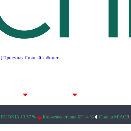
Ц
Приемная
Личный кабинет
7D 14.19%
14D 14.15%
30D 14.1%
а RUONIA 13.57 %
Ключевая ставка БР 14 %
Ставка MIACR 