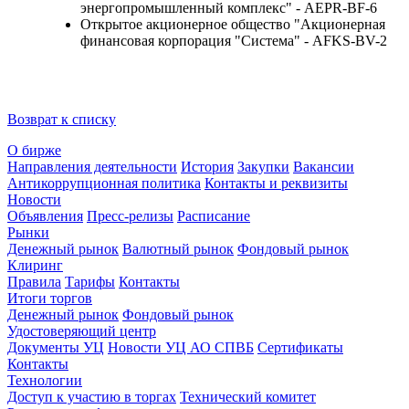
энергопромышленный комплекс" - AEPR-BF-6
Открытое акционерное общество "Акционерная
финансовая корпорация "Система" - AFKS-BV-2
Возврат к списку
О бирже
Направления деятельности
История
Закупки
Вакансии
Антикоррупционная политика
Контакты и реквизиты
Новости
Объявления
Пресс-релизы
Расписание
Рынки
Денежный рынок
Валютный рынок
Фондовый рынок
Клиринг
Правила
Тарифы
Контакты
Итоги торгов
Денежный рынок
Фондовый рынок
Удостоверяющий центр
Документы УЦ
Новости УЦ АО СПВБ
Сертификаты
Контакты
Технологии
Доступ к участию в торгах
Технический комитет