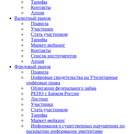
Тарифы
Контакты
Архив
Валютный рынок
Правила
Участники
Стать участником
Тарифы
Маркет-мейкинг
Контакты
Список инструментов
Архив
Фондовый рынок
Правила
Цифровые свидетельства на Утилитарные
цифровые права
Облигации федерального займа
РЕПО с Банком России
Листинг
Участники
Стать участником
Тарифы
Маркет-мейкинг
Информация о существенных нарушениях по
раскрытию информации эмитентами