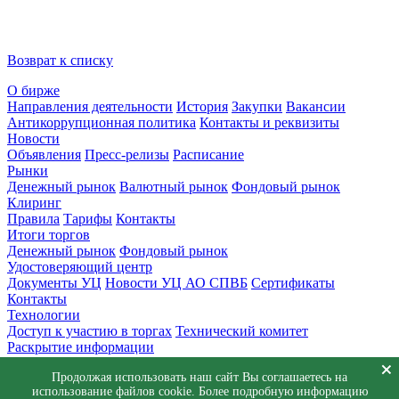
Возврат к списку
О бирже
Направления деятельности
История
Закупки
Вакансии
Антикоррупционная политика
Контакты и реквизиты
Новости
Объявления
Пресс-релизы
Расписание
Рынки
Денежный рынок
Валютный рынок
Фондовый рынок
Клиринг
Правила
Тарифы
Контакты
Итоги торгов
Денежный рынок
Фондовый рынок
Удостоверяющий центр
Документы УЦ
Новости УЦ АО СПВБ
Сертификаты
Контакты
Технологии
Доступ к участию в торгах
Технический комитет
Раскрытие информации
Приемная
Продолжая использовать наш сайт Вы соглашаетесь на
Обращения
Заявка в техническую поддержку
использование файлов cookie. Более подробную информацию
© АО СПВБ 2016-2026. Все права защищены.