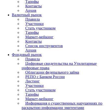
Тарифы
Контакты
Архив
Валютный рынок
Правила
Участники
Стать участником
Тарифы
Маркет-мейкинг
Контакты
Список инструментов
Архив
Фондовый рынок
Правила
Цифровые свидетельства на Утилитарные
цифровые права
Облигации федерального займа
РЕПО с Банком России
Листинг
Участники
Стать участником
Тарифы
Маркет-мейкинг
Информация о существенных нарушениях по
раскрытию информации эмитентами