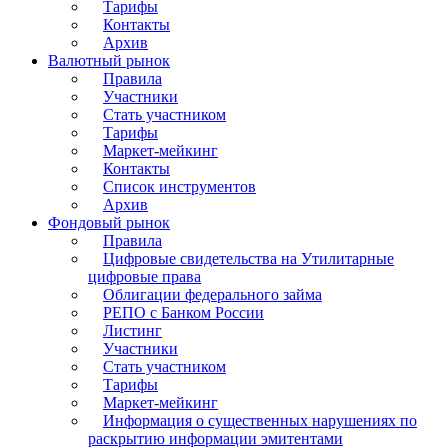
Тарифы
Контакты
Архив
Валютный рынок
Правила
Участники
Стать участником
Тарифы
Маркет-мейкинг
Контакты
Список инструментов
Архив
Фондовый рынок
Правила
Цифровые свидетельства на Утилитарные
цифровые права
Облигации федерального займа
РЕПО с Банком России
Листинг
Участники
Стать участником
Тарифы
Маркет-мейкинг
Информация о существенных нарушениях по
раскрытию информации эмитентами