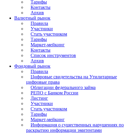
Тарифы
Контакты
Архив
Валютный рынок
Правила
Участники
Стать участником
Тарифы
Маркет-мейкинг
Контакты
Список инструментов
Архив
Фондовый рынок
Правила
Цифровые свидетельства на Утилитарные
цифровые права
Облигации федерального займа
РЕПО с Банком России
Листинг
Участники
Стать участником
Тарифы
Маркет-мейкинг
Информация о существенных нарушениях по
раскрытию информации эмитентами