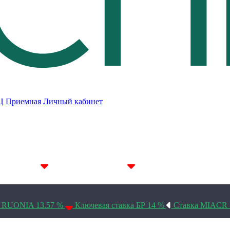
Ц
Приемная
Личный кабинет
7D 14.44%
14D 14.35%
30D 14.14%
а RUONIA 13.57 %
Ключевая ставка БР 14 %
Ставка MIACR 