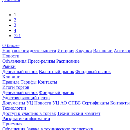
1
2
3
4
721
О бирже
Направления деятельности
История
Закупки
Вакансии
Антико
Новости
Объявления
Пресс-релизы
Расписание
Рынки
Денежный рынок
Валютный рынок
Фондовый рынок
Клиринг
Правила
Тарифы
Контакты
Итоги торгов
Денежный рынок
Фондовый рынок
Удостоверяющий центр
Документы УЦ
Новости УЦ АО СПВБ
Сертификаты
Контакты
Технологии
Доступ к участию в торгах
Технический комитет
Раскрытие информации
Приемная
Обращения
Заявка в техническую поддержку