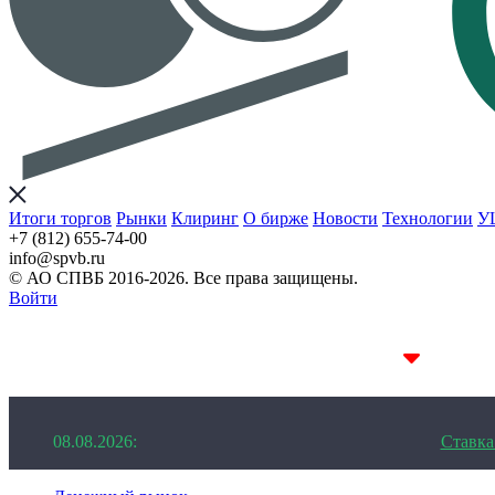
Итоги торгов
Рынки
Клиринг
О бирже
Новости
Технологии
У
+7 (812) 655-74-00
info@spvb.ru
© АО СПВБ 2016-2026. Все права защищены.
Войти
08.08.2026:SPVB-Cbonds MM
1D 14.34%
08.08.2026:
Ставк