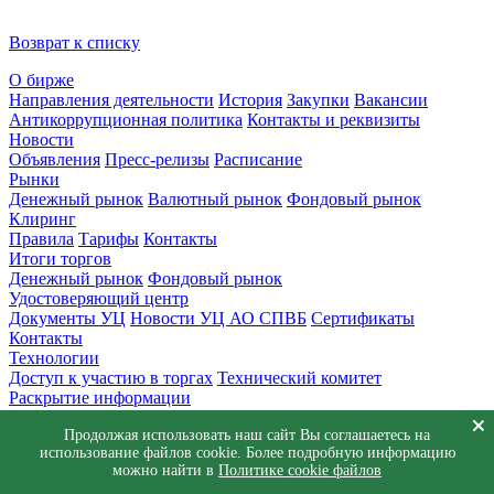
Возврат к списку
О бирже
Направления деятельности
История
Закупки
Вакансии
Антикоррупционная политика
Контакты и реквизиты
Новости
Объявления
Пресс-релизы
Расписание
Рынки
Денежный рынок
Валютный рынок
Фондовый рынок
Клиринг
Правила
Тарифы
Контакты
Итоги торгов
Денежный рынок
Фондовый рынок
Удостоверяющий центр
Документы УЦ
Новости УЦ АО СПВБ
Сертификаты
Контакты
Технологии
Доступ к участию в торгах
Технический комитет
Раскрытие информации
Приемная
Продолжая использовать наш сайт Вы соглашаетесь на
Обращения
Заявка в техническую поддержку
использование файлов cookie. Более подробную информацию
© АО СПВБ 2016-2026. Все права защищены.
можно найти в
Политике cookie файлов
+7 (812) 655-74-00
info@spvb.ru