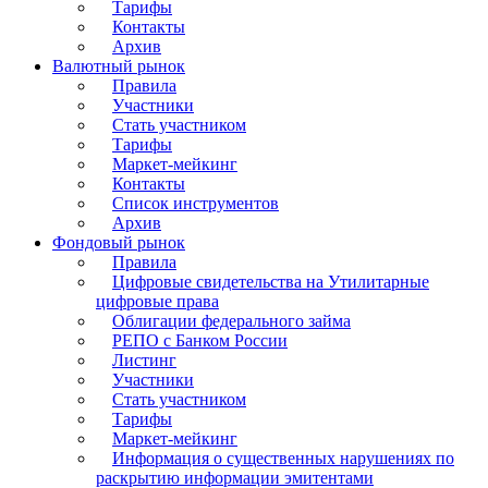
Тарифы
Контакты
Архив
Валютный рынок
Правила
Участники
Стать участником
Тарифы
Маркет-мейкинг
Контакты
Список инструментов
Архив
Фондовый рынок
Правила
Цифровые свидетельства на Утилитарные
цифровые права
Облигации федерального займа
РЕПО с Банком России
Листинг
Участники
Стать участником
Тарифы
Маркет-мейкинг
Информация о существенных нарушениях по
раскрытию информации эмитентами