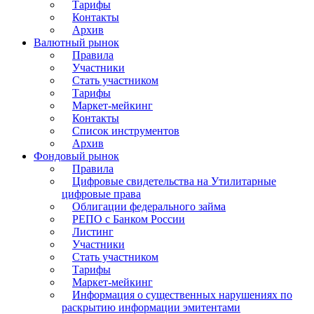
Тарифы
Контакты
Архив
Валютный рынок
Правила
Участники
Стать участником
Тарифы
Маркет-мейкинг
Контакты
Список инструментов
Архив
Фондовый рынок
Правила
Цифровые свидетельства на Утилитарные
цифровые права
Облигации федерального займа
РЕПО с Банком России
Листинг
Участники
Стать участником
Тарифы
Маркет-мейкинг
Информация о существенных нарушениях по
раскрытию информации эмитентами