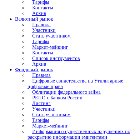
Тарифы
Контакты
Архив
Валютный рынок
Правила
Участники
Стать участником
Тарифы
Маркет-мейкинг
Контакты
Список инструментов
Архив
Фондовый рынок
Правила
Цифровые свидетельства на Утилитарные
цифровые права
Облигации федерального займа
РЕПО с Банком России
Листинг
Участники
Стать участником
Тарифы
Маркет-мейкинг
Информация о существенных нарушениях по
раскрытию информации эмитентами