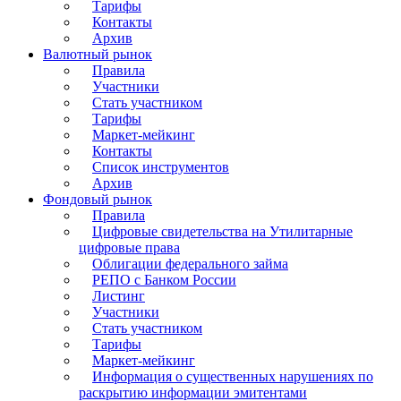
Тарифы
Контакты
Архив
Валютный рынок
Правила
Участники
Стать участником
Тарифы
Маркет-мейкинг
Контакты
Список инструментов
Архив
Фондовый рынок
Правила
Цифровые свидетельства на Утилитарные
цифровые права
Облигации федерального займа
РЕПО с Банком России
Листинг
Участники
Стать участником
Тарифы
Маркет-мейкинг
Информация о существенных нарушениях по
раскрытию информации эмитентами