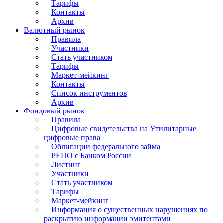
Тарифы
Контакты
Архив
Валютный рынок
Правила
Участники
Стать участником
Тарифы
Маркет-мейкинг
Контакты
Список инструментов
Архив
Фондовый рынок
Правила
Цифровые свидетельства на Утилитарные
цифровые права
Облигации федерального займа
РЕПО с Банком России
Листинг
Участники
Стать участником
Тарифы
Маркет-мейкинг
Информация о существенных нарушениях по
раскрытию информации эмитентами