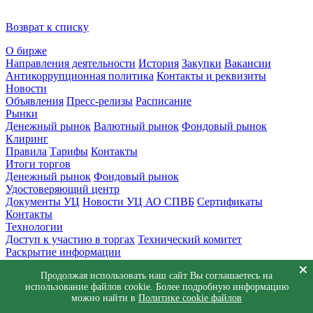
Возврат к списку
О бирже
Направления деятельности
История
Закупки
Вакансии
Антикоррупционная политика
Контакты и реквизиты
Новости
Объявления
Пресс-релизы
Расписание
Рынки
Денежный рынок
Валютный рынок
Фондовый рынок
Клиринг
Правила
Тарифы
Контакты
Итоги торгов
Денежный рынок
Фондовый рынок
Удостоверяющий центр
Документы УЦ
Новости УЦ АО СПВБ
Сертификаты
Контакты
Технологии
Доступ к участию в торгах
Технический комитет
Раскрытие информации
Приемная
Продолжая использовать наш сайт Вы соглашаетесь на
Обращения
Заявка в техническую поддержку
использование файлов cookie. Более подробную информацию
© АО СПВБ 2016-2026. Все права защищены.
можно найти в
Политике cookie файлов
+7 (812) 655-74-00
info@spvb.ru