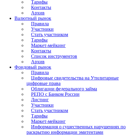
Тарифы
Контакты
Архив
Валютный рынок
Правила
Участники
Стать участником
Тарифы
Маркет-мейкинг
Контакты
Список инструментов
Архив
Фондовый рынок
Правила
Цифровые свидетельства на Утилитарные
цифровые права
Облигации федерального займа
РЕПО с Банком России
Листинг
Участники
Стать участником
Тарифы
Маркет-мейкинг
Информация о существенных нарушениях по
раскрытию информации эмитентами