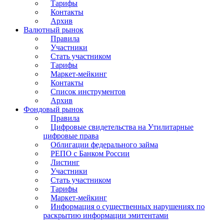
Тарифы
Контакты
Архив
Валютный рынок
Правила
Участники
Стать участником
Тарифы
Маркет-мейкинг
Контакты
Список инструментов
Архив
Фондовый рынок
Правила
Цифровые свидетельства на Утилитарные
цифровые права
Облигации федерального займа
РЕПО с Банком России
Листинг
Участники
Стать участником
Тарифы
Маркет-мейкинг
Информация о существенных нарушениях по
раскрытию информации эмитентами