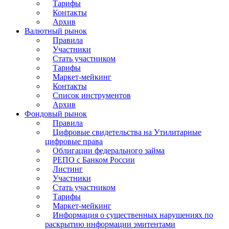
Тарифы
Контакты
Архив
Валютный рынок
Правила
Участники
Стать участником
Тарифы
Маркет-мейкинг
Контакты
Список инструментов
Архив
Фондовый рынок
Правила
Цифровые свидетельства на Утилитарные
цифровые права
Облигации федерального займа
РЕПО с Банком России
Листинг
Участники
Стать участником
Тарифы
Маркет-мейкинг
Информация о существенных нарушениях по
раскрытию информации эмитентами