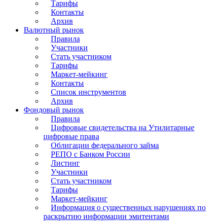
Тарифы
Контакты
Архив
Валютный рынок
Правила
Участники
Стать участником
Тарифы
Маркет-мейкинг
Контакты
Список инструментов
Архив
Фондовый рынок
Правила
Цифровые свидетельства на Утилитарные
цифровые права
Облигации федерального займа
РЕПО с Банком России
Листинг
Участники
Стать участником
Тарифы
Маркет-мейкинг
Информация о существенных нарушениях по
раскрытию информации эмитентами