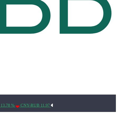
Условия использования*
 13.78 %
CNY-RUB 11.97