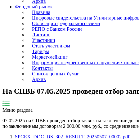
Архив
Фондовый рынок
Правила
Цифровые свидетельства на Утилитарные цифро
Облигации федерального займа
РЕПО с Банком России
Листинг
Участники
Стать участником
Тарифы
Маркет-мейкинг
Информация о существенных нарушениях по ра
Контакты
Список ценных бумаг
Архив
На СПВБ 07.05.2025 проведен отбор за
Меню раздела
07.05.2025
на СПВБ проведен отбор заявок на заключение дого
по заключенным договорам
2 000.00
млн. руб., со средневзвеш
SPCEX_DOC_DS_302_RESULT_20250507_00002.pdf