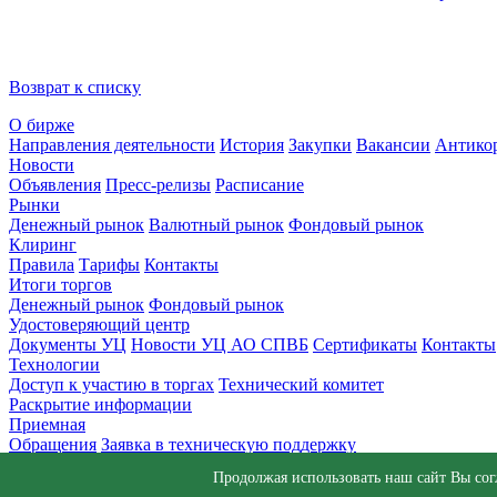
Возврат к списку
О бирже
Направления деятельности
История
Закупки
Вакансии
Антико
Новости
Объявления
Пресс-релизы
Расписание
Рынки
Денежный рынок
Валютный рынок
Фондовый рынок
Клиринг
Правила
Тарифы
Контакты
Итоги торгов
Денежный рынок
Фондовый рынок
Удостоверяющий центр
Документы УЦ
Новости УЦ АО СПВБ
Сертификаты
Контакты
Технологии
Доступ к участию в торгах
Технический комитет
Раскрытие информации
Приемная
Обращения
Заявка в техническую поддержку
© АО СПВБ 2016-2026. Все права защищены.
Продолжая использовать наш сайт Вы со
+7 (812) 655-74-00
info@spvb.ru