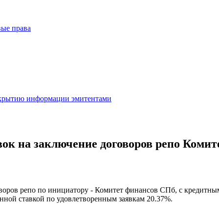
вые права
скрытию информации эмитентами
явок на заключение договоров репо Коми
воров репо по инициатору -
Комитет финансов СПб
, с кредитны
енной ставкой по удовлетворенным заявкам
20.37
%.