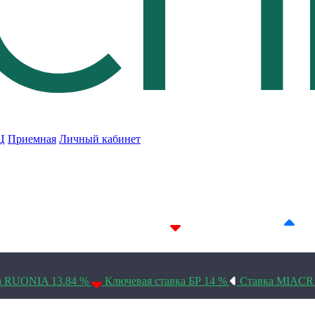
Ц
Приемная
Личный кабинет
7D 14.24%
14D 14.23%
30D 14.1%
а RUONIA 13.84 %
Ключевая ставка БР 14 %
Ставка MIACR