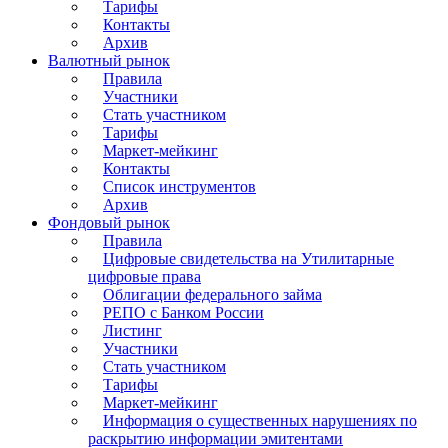
Тарифы
Контакты
Архив
Валютный рынок
Правила
Участники
Стать участником
Тарифы
Маркет-мейкинг
Контакты
Список инструментов
Архив
Фондовый рынок
Правила
Цифровые свидетельства на Утилитарные
цифровые права
Облигации федерального займа
РЕПО с Банком России
Листинг
Участники
Стать участником
Тарифы
Маркет-мейкинг
Информация о существенных нарушениях по
раскрытию информации эмитентами