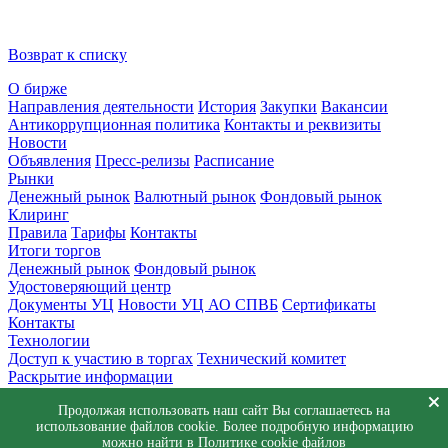
Возврат к списку
О бирже
Направления деятельности
История
Закупки
Вакансии
Антикоррупционная политика
Контакты и реквизиты
Новости
Объявления
Пресс-релизы
Расписание
Рынки
Денежный рынок
Валютный рынок
Фондовый рынок
Клиринг
Правила
Тарифы
Контакты
Итоги торгов
Денежный рынок
Фондовый рынок
Удостоверяющий центр
Документы УЦ
Новости УЦ АО СПВБ
Сертификаты
Контакты
Технологии
Доступ к участию в торгах
Технический комитет
Раскрытие информации
Приемная
Продолжая использовать наш сайт Вы соглашаетесь на
Обращения
Заявка в техническую поддержку
использование файлов cookie. Более подробную информацию
© АО СПВБ 2016-2026. Все права защищены.
можно найти в
Политике cookie файлов