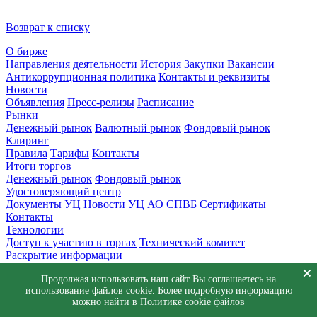
Возврат к списку
О бирже
Направления деятельности
История
Закупки
Вакансии
Антикоррупционная политика
Контакты и реквизиты
Новости
Объявления
Пресс-релизы
Расписание
Рынки
Денежный рынок
Валютный рынок
Фондовый рынок
Клиринг
Правила
Тарифы
Контакты
Итоги торгов
Денежный рынок
Фондовый рынок
Удостоверяющий центр
Документы УЦ
Новости УЦ АО СПВБ
Сертификаты
Контакты
Технологии
Доступ к участию в торгах
Технический комитет
Раскрытие информации
Приемная
Продолжая использовать наш сайт Вы соглашаетесь на
Обращения
Заявка в техническую поддержку
использование файлов cookie. Более подробную информацию
© АО СПВБ 2016-2026. Все права защищены.
можно найти в
Политике cookie файлов
+7 (812) 655-74-00
info@spvb.ru