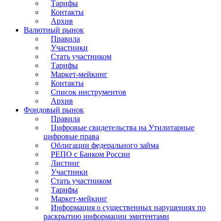
Тарифы
Контакты
Архив
Валютный рынок
Правила
Участники
Стать участником
Тарифы
Маркет-мейкинг
Контакты
Список инструментов
Архив
Фондовый рынок
Правила
Цифровые свидетельства на Утилитарные
цифровые права
Облигации федерального займа
РЕПО с Банком России
Листинг
Участники
Стать участником
Тарифы
Маркет-мейкинг
Информация о существенных нарушениях по
раскрытию информации эмитентами