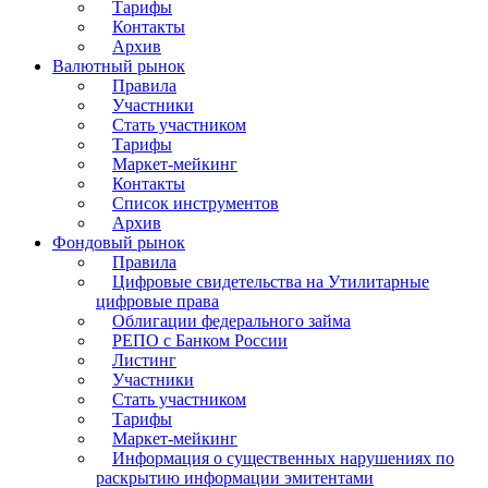
Тарифы
Контакты
Архив
Валютный рынок
Правила
Участники
Стать участником
Тарифы
Маркет-мейкинг
Контакты
Список инструментов
Архив
Фондовый рынок
Правила
Цифровые свидетельства на Утилитарные
цифровые права
Облигации федерального займа
РЕПО с Банком России
Листинг
Участники
Стать участником
Тарифы
Маркет-мейкинг
Информация о существенных нарушениях по
раскрытию информации эмитентами