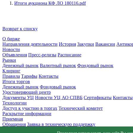
Итоги аукциона КФ ЛО 180116.pdf
Возврат к списку
О бирже
Направления деятельности
История
Закупки
Вакансии
Антико
Новости
Объявления
Пресс-релизы
Расписание
Рынки
Денежный рынок
Валютный рынок
Фондовый рынок
Клиринг
Правила
Тарифы
Контакты
Итоги торгов
Денежный рынок
Фондовый рынок
Удостоверяющий центр
Документы УЦ
Новости УЦ АО СПВБ
Сертификаты
Контакты
Технологии
Доступ к участию в торгах
Технический комитет
Раскрытие информации
Приемная
Обращения
Заявка в техническую поддержку
© АО СПВБ 2016-2026. Все права защищены.