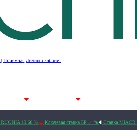
Ц
Приемная
Личный кабинет
7D 14.22%
14D 14.19%
30D 14.1%
а RUONIA 13.68 %
Ключевая ставка БР 14 %
Ставка MIACR 