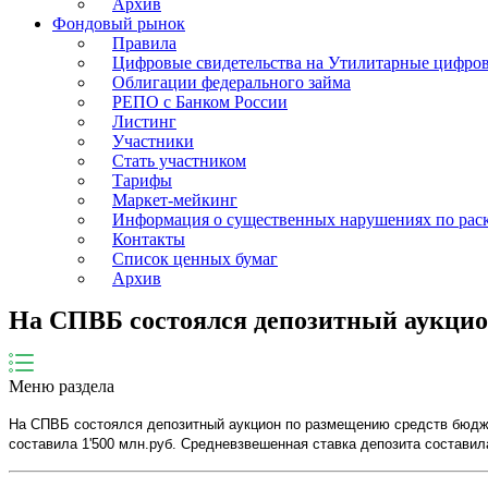
Архив
Фондовый рынок
Правила
Цифровые свидетельства на Утилитарные цифро
Облигации федерального займа
РЕПО с Банком России
Листинг
Участники
Стать участником
Тарифы
Маркет-мейкинг
Информация о существенных нарушениях по ра
Контакты
Список ценных бумаг
Архив
На СПВБ состоялся депозитный аукцио
Меню раздела
На СПВБ состоялся депозитный аукцион по размещению средств бюд
составила 1'500 млн.руб. Средневзвешенная ставка депозита составил