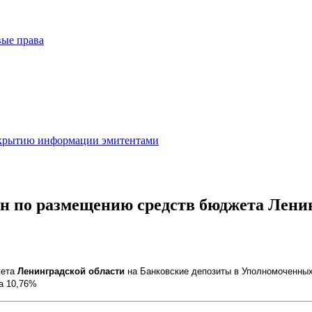
вые права
скрытию информации эмитентами
н по размещению средств бюджета Лени
жета
Ленинградской области
на Банковские депозиты в Уполномоченных
а 10,76%