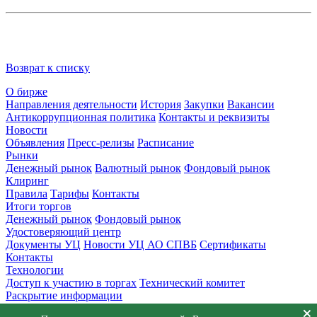
Возврат к списку
О бирже
Направления деятельности
История
Закупки
Вакансии
Антикоррупционная политика
Контакты и реквизиты
Новости
Объявления
Пресс-релизы
Расписание
Рынки
Денежный рынок
Валютный рынок
Фондовый рынок
Клиринг
Правила
Тарифы
Контакты
Итоги торгов
Денежный рынок
Фондовый рынок
Удостоверяющий центр
Документы УЦ
Новости УЦ АО СПВБ
Сертификаты
Контакты
Технологии
Доступ к участию в торгах
Технический комитет
Раскрытие информации
Приемная