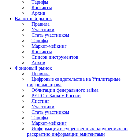
Тарифы
Контакты
Архив
Валютный рынок
Правила
Участники
Стать участником
Тарифы
Маркет-мейкинг
Контакты
Список инструментов
Архив
Фондовый рынок
Правила
Цифровые свидетельства на Утилитарные
цифровые права
Облигации федерального займа
РЕПО с Банком России
Листинг
Участники
Стать участником
Тарифы
Маркет-мейкинг
Информация о существенных нарушениях по
раскрытию информации эмитентами