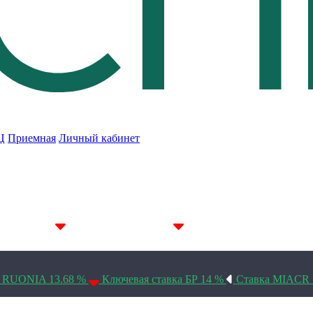
Ц
Приемная
Личный кабинет
7D 13.99%
14D 14.12%
30D 13.96%
а RUONIA 13.68 %
Ключевая ставка БР 14 %
Ставка MIACR 