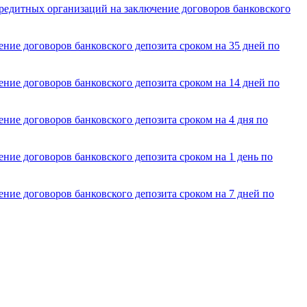
кредитных организаций на заключение договоров банковского
ние договоров банковского депозита сроком на 35 дней по
ние договоров банковского депозита сроком на 14 дней по
ие договоров банковского депозита сроком на 4 дня по
ие договоров банковского депозита сроком на 1 день по
ние договоров банковского депозита сроком на 7 дней по