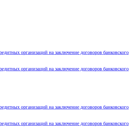
кредитных организаций на заключение договоров банковского
кредитных организаций на заключение договоров банковского
кредитных организаций на заключение договоров банковского
кредитных организаций на заключение договоров банковского