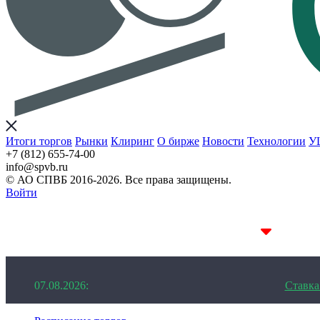
Итоги торгов
Рынки
Клиринг
О бирже
Новости
Технологии
У
+7 (812) 655-74-00
info@spvb.ru
© АО СПВБ 2016-2026. Все права защищены.
Войти
07.08.2026:SPVB-Cbonds MM
1D 14.05%
07.08.2026:
Ставк