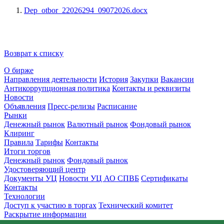
Dep_otbor_22026294_09072026.docx
Возврат к списку
О бирже
Направления деятельности
История
Закупки
Вакансии
Антикоррупционная политика
Контакты и реквизиты
Новости
Объявления
Пресс-релизы
Расписание
Рынки
Денежный рынок
Валютный рынок
Фондовый рынок
Клиринг
Правила
Тарифы
Контакты
Итоги торгов
Денежный рынок
Фондовый рынок
Удостоверяющий центр
Документы УЦ
Новости УЦ АО СПВБ
Сертификаты
Контакты
Технологии
Доступ к участию в торгах
Технический комитет
Раскрытие информации
Приемная