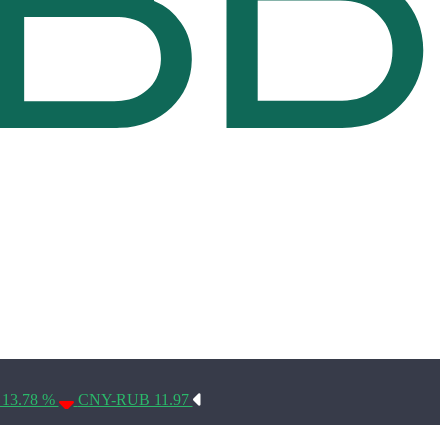
Условия использования*
 13.78 %
CNY-RUB 11.97