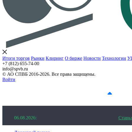
Итоги торгов
Рынки
Клиринг
О бирже
Новости
Технологии
У
+7 (812) 655-74-00
info@spvb.ru
© АО СПВБ 2016-2026. Все права защищены.
Войти
06.08.2026:SPVB-Cbonds MM
1D 20.73%
06.08.2026:
Ставк