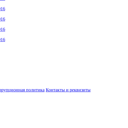
016
016
016
016
ррупционная политика
Контакты и реквизиты