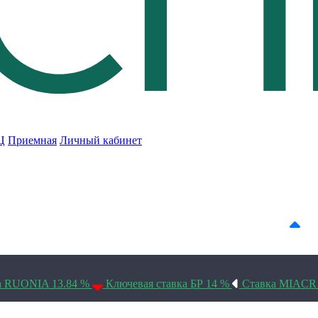
Ц
Приемная
Личный кабинет
7D 20.78%
14D 20.88%
30D 20.98%
а RUONIA 13.84 %
Ключевая ставка БР 14 %
Ставка MIACR