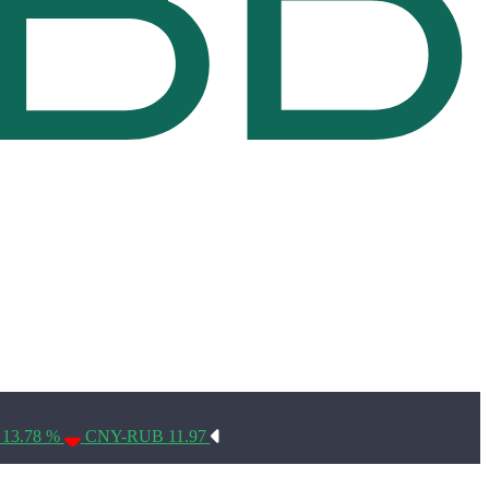
Условия использования*
 13.78 %
CNY-RUB 11.97