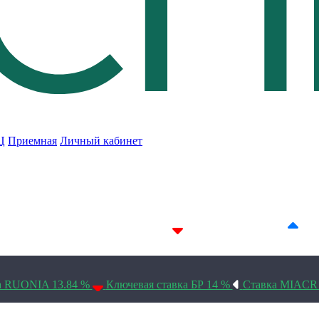
Ц
Приемная
Личный кабинет
7D 14.24%
14D 14.23%
30D 14.1%
а RUONIA 13.84 %
Ключевая ставка БР 14 %
Ставка MIACR