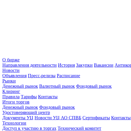
О бирже
Направления деятельности
История
Закупки
Вакансии
Антико
Новости
Объявления
Пресс-релизы
Расписание
Рынки
Денежный рынок
Валютный рынок
Фондовый рынок
Клиринг
Правила
Тарифы
Контакты
Итоги торгов
Денежный рынок
Фондовый рынок
Удостоверяющий центр
Документы УЦ
Новости УЦ АО СПВБ
Сертификаты
Контакты
Технологии
Доступ к участию в торгах
Технический комитет