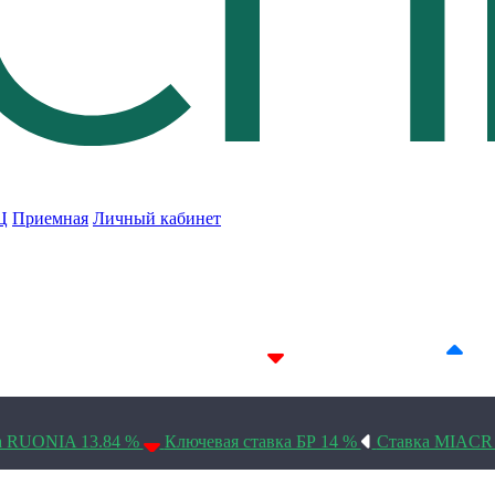
Ц
Приемная
Личный кабинет
7D 14.24%
14D 14.23%
30D 14.1%
а RUONIA 13.84 %
Ключевая ставка БР 14 %
Ставка MIACR