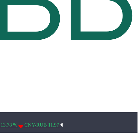
Условия использования*
 13.78 %
CNY-RUB 11.97