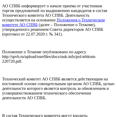
АО СПВБ информирует о начале приема от участников
торгов предложений по выдвижению кандидатов в состав
Технического комитета АО СПВБ. Деятельность
осуществляется на основании
Положения о Техническом
комитете АО СПВБ
(далее – Положение о Техкоме),
утвержденного решением Совета директоров АО СПВБ
(протокол от 22.07.2020 г. № 341).
Положение о Техкоме опубликовано по адресу
http://spvb.ru/upload/userfiles/docs/rask-info/pol-tehkom-
220720.pdf.
Технический комитет АО СПВБ является действующим на
постоянной основе совещательным органом АО СПВБ, целью
деятельности которого является контроль за обновлением и
усовершенствованием технического обеспечения
деятельности АО СПВБ.
В состав Технического комитета могут входить: