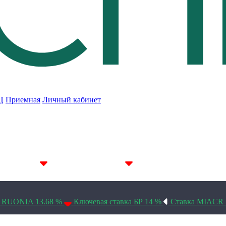
Ц
Приемная
Личный кабинет
7D 14.22%
14D 14.19%
30D 14.1%
а RUONIA 13.68 %
Ключевая ставка БР 14 %
Ставка MIACR 