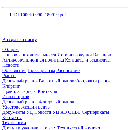
DL1009K0090_180919.pdf
Возврат к списку
О бирже
Направления деятельности
История
Закупки
Вакансии
Антикоррупционная политика
Контакты и реквизиты
Новости
Объявления
Пресс-релизы
Расписание
Рынки
Денежный рынок
Валютный рынок
Фондовый рынок
Клиринг
Правила
Тарифы
Контакты
Итоги торгов
Денежный рынок
Фондовый рынок
Удостоверяющий центр
Документы УЦ
Новости УЦ АО СПВБ
Сертификаты
Контакты
Технологии
Доступ к участию в торгах
Технический комитет