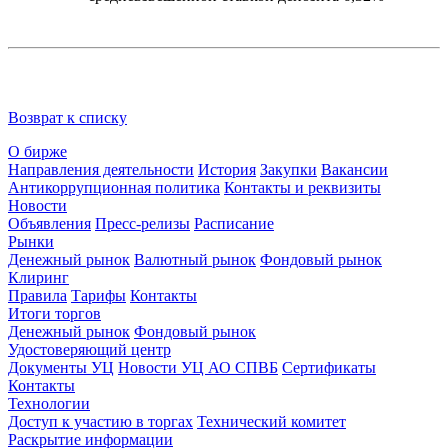
Возврат к списку
О бирже
Направления деятельности
История
Закупки
Вакансии
Антикоррупционная политика
Контакты и реквизиты
Новости
Объявления
Пресс-релизы
Расписание
Рынки
Денежный рынок
Валютный рынок
Фондовый рынок
Клиринг
Правила
Тарифы
Контакты
Итоги торгов
Денежный рынок
Фондовый рынок
Удостоверяющий центр
Документы УЦ
Новости УЦ АО СПВБ
Сертификаты
Контакты
Технологии
Доступ к участию в торгах
Технический комитет
Раскрытие информации