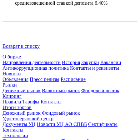
средневзвешенной ставкой депозита
6
,
40
%
Возврат к списку
О бирже
Направления деятельности
История
Закупки
Вакансии
Антикоррупционная политика
Контакты и реквизиты
Новости
Объявления
Пресс-релизы
Расписание
Рынки
Денежный рынок
Валютный рынок
Фондовый рынок
Клиринг
Правила
Тарифы
Контакты
Итоги торгов
Денежный рынок
Фондовый рынок
Удостоверяющий центр
Документы УЦ
Новости УЦ АО СПВБ
Сертификаты
Контакты
Технологии