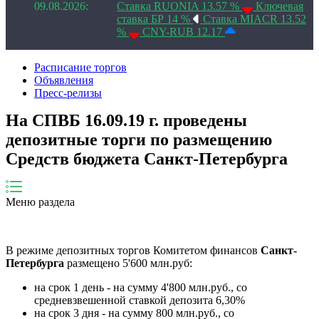
09.08.2026:
Ставка RUONIA 13.57 %
Ключевая
ставка БР 14 %
Ставка MIACR 13.52
%
CNY-RUB 12.17
Расписание торгов
Объявления
Пресс-релизы
На СПВБ 16.09.19 г. проведены
депозитные торги по размещению
Средств бюджета Санкт-Петербурга
Меню раздела
В
режиме депозитных торгов Комитетом финансов
Санкт-
Петербурга
размещено
5
'
6
00 млн.руб:
на срок
1
д
е
н
ь
- на сумму
4
'
8
00 млн.руб., со
средневзвешенной ставкой депозита
6
,
30
%
на срок
3
дн
я
- на сумму
8
00 млн.руб., со