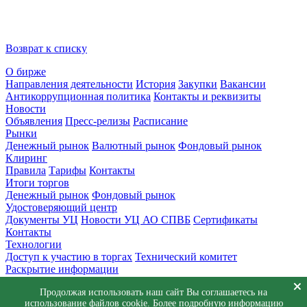
Возврат к списку
О бирже
Направления деятельности
История
Закупки
Вакансии
Антикоррупционная политика
Контакты и реквизиты
Новости
Объявления
Пресс-релизы
Расписание
Рынки
Денежный рынок
Валютный рынок
Фондовый рынок
Клиринг
Правила
Тарифы
Контакты
Итоги торгов
Денежный рынок
Фондовый рынок
Удостоверяющий центр
Документы УЦ
Новости УЦ АО СПВБ
Сертификаты
Контакты
Технологии
Доступ к участию в торгах
Технический комитет
Раскрытие информации
Приемная
Продолжая использовать наш сайт Вы соглашаетесь на
Обращения
Заявка в техническую поддержку
использование файлов cookie. Более подробную информацию
© АО СПВБ 2016-2026. Все права защищены.