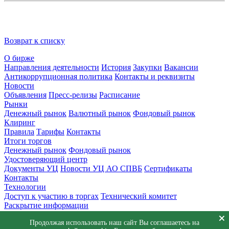
Возврат к списку
О бирже
Направления деятельности
История
Закупки
Вакансии
Антикоррупционная политика
Контакты и реквизиты
Новости
Объявления
Пресс-релизы
Расписание
Рынки
Денежный рынок
Валютный рынок
Фондовый рынок
Клиринг
Правила
Тарифы
Контакты
Итоги торгов
Денежный рынок
Фондовый рынок
Удостоверяющий центр
Документы УЦ
Новости УЦ АО СПВБ
Сертификаты
Контакты
Технологии
Доступ к участию в торгах
Технический комитет
Раскрытие информации
Приемная
Продолжая использовать наш сайт Вы соглашаетесь на
Обращения
Заявка в техническую поддержку