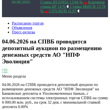
06.08.2026:
Ставка RUONIA 13.84 %
Ключевая
ставка БР 14 %
Ставка MIACR 13.78
%
CNY-RUB 11.97
Расписание торгов
Объявления
Пресс-релизы
04.06.2026 на СПВБ проводится
депозитный аукцион по размещению
денежных средств АО "НПФ
Эволюция"
Меню раздела
04.06.2026
на СПВБ проводится депозитный аукцион по
размещению денежных средств
АО "НПФ Эволюция"
на
Банковские депозиты в Уполномоченных банках, с
использованием системы электронных торгов СПВБ на сумму
6 000.00
млн. руб., на срок
32
дня
, с минимальной ставкой
депозита
0.00
%