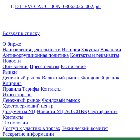
DT_EVO_AUCTION_03062026_002.pdf
Возврат к списку
О бирже
Направления деятельности
История
Закупки
Вакансии
Антикоррупционная политика
Контакты и реквизиты
Новости
Объявления
Пресс-релизы
Расписание
Рынки
Денежный рынок
Валютный рынок
Фондовый рынок
Клиринг
Правила
Тарифы
Контакты
Итоги торгов
Денежный рынок
Фондовый рынок
Удостоверяющий центр
Документы УЦ
Новости УЦ АО СПВБ
Сертификаты
Контакты
Технологии
Доступ к участию в торгах
Технический комитет
Раскрытие информации
Приемная