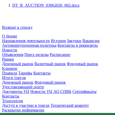
DT_R_AUCTION_03062026_002.docx
Возврат к списку
О бирже
Направления деятельности
История
Закупки
Вакансии
Антикоррупционная политика
Контакты и реквизиты
Новости
Объявления
Пресс-релизы
Расписание
Рынки
Денежный рынок
Валютный рынок
Фондовый рынок
Клиринг
Правила
Тарифы
Контакты
Итоги торгов
Денежный рынок
Фондовый рынок
Удостоверяющий центр
Документы УЦ
Новости УЦ АО СПВБ
Сертификаты
Контакты
Технологии
Доступ к участию в торгах
Технический комитет
Раскрытие информации
Приемная