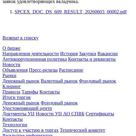
заявок удовлетворяющих вкладчика
.
SPCEX_DOC_DS_609_RESULT_20260603_00002.pdf
Возврат к списку
О бирже
Направления деятельности
История
Закупки
Вакансии
Антикоррупционная политика
Контакты и реквизиты
Новости
Объявления
Пресс-релизы
Расписание
Рынки
Денежный рынок
Валютный рынок
Фондовый рынок
Клиринг
Правила
Тарифы
Контакты
Итоги торгов
Денежный рынок
Фондовый рынок
Удостоверяющий центр
Документы УЦ
Новости УЦ АО СПВБ
Сертификаты
Контакты
Технологии
Доступ к участию в торгах
Технический комитет
Раскрытие информации