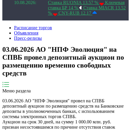
10.08.2026:
Ставка RUONIA 13.57 %
Ключевая
ставка БР 14 %
Ставка MIACR 13.52
%
CNY-RUB 12.17
Расписание торгов
Объявления
Пресс-релизы
03.06.2026 АО "НПФ Эволюция" на
СПВБ провел депозитный аукцион по
размещению временно свободных
средств
Меню раздела
03.06.2026
АО "НПФ Эволюция"
провел на СПВБ
депозитный аукцион по размещению средств на Банковские
депозиты в уполномоченных банках, с использованием
системы электронных торгов СПВБ.
Аукцион на срок
30
дней
, на сумму
1 000.00
млн. руб.
признан несостоявшимся по причине
отсутствия ставок