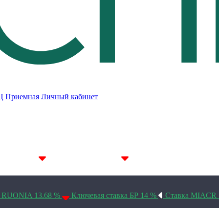
Ц
Приемная
Личный кабинет
7D 14.22%
14D 14.19%
30D 14.1%
а RUONIA 13.68 %
Ключевая ставка БР 14 %
Ставка MIACR 