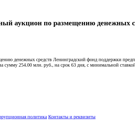
итный аукцион по размещению денежных 
щению денежных средств
Ленинградский фонд поддержки предп
 на сумму
254.00
млн. руб., на срок
63
дня
, с минимальной ставко
ррупционная политика
Контакты и реквизиты