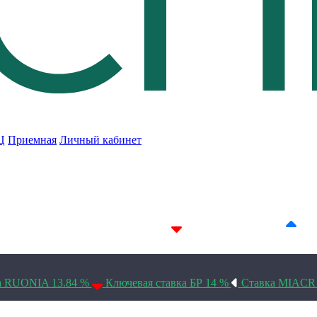
Ц
Приемная
Личный кабинет
7D 14.24%
14D 14.23%
30D 14.1%
а RUONIA 13.84 %
Ключевая ставка БР 14 %
Ставка MIACR