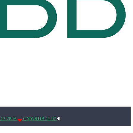
Условия использования*
 13.78 %
CNY-RUB 11.97