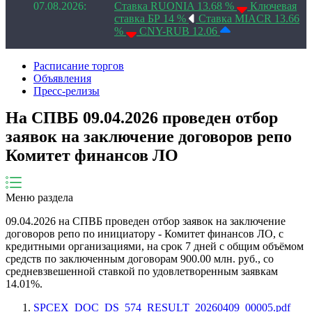
07.08.2026:
Ставка RUONIA 13.68 %
Ключевая
ставка БР 14 %
Ставка MIACR 13.66
%
CNY-RUB 12.06
Расписание торгов
Объявления
Пресс-релизы
На СПВБ 09.04.2026 проведен отбор
заявок на заключение договоров репо
Комитет финансов ЛО
Меню раздела
09.04.2026
на СПВБ проведен отбор заявок на заключение
договоров репо по инициатору -
Комитет финансов ЛО
, с
кредитными организациями, на срок
7
дней
с общим объёмом
средств по заключенным договорам
900.00
млн. руб., со
средневзвешенной ставкой по удовлетворенным заявкам
14.01
%.
SPCEX_DOC_DS_574_RESULT_20260409_00005.pdf