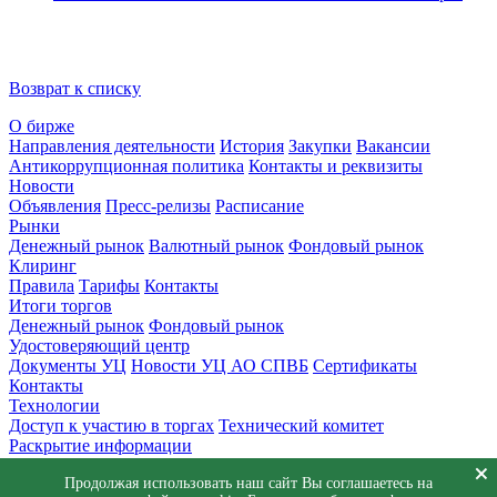
Возврат к списку
О бирже
Направления деятельности
История
Закупки
Вакансии
Антикоррупционная политика
Контакты и реквизиты
Новости
Объявления
Пресс-релизы
Расписание
Рынки
Денежный рынок
Валютный рынок
Фондовый рынок
Клиринг
Правила
Тарифы
Контакты
Итоги торгов
Денежный рынок
Фондовый рынок
Удостоверяющий центр
Документы УЦ
Новости УЦ АО СПВБ
Сертификаты
Контакты
Технологии
Доступ к участию в торгах
Технический комитет
Раскрытие информации
Приемная
Продолжая использовать наш сайт Вы соглашаетесь на
Обращения
Заявка в техническую поддержку