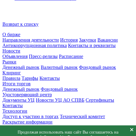
Возврат к списку
О бирже
Направления деятельности
История
Закупки
Вакансии
Антикоррупционная политика
Контакты и реквизиты
Новости
Объявления
Пресс-релизы
Расписание
Рынки
Денежный рынок
Валютный рынок
Фондовый рынок
Клиринг
Правила
Тарифы
Контакты
Итоги торгов
Денежный рынок
Фондовый рынок
Удостоверяющий центр
Документы УЦ
Новости УЦ АО СПВБ
Сертификаты
Контакты
Технологии
Доступ к участию в торгах
Технический комитет
Раскрытие информации
Приемная
Продолжая использовать наш сайт Вы соглашаетесь на
Обращения
Заявка в техническую поддержку