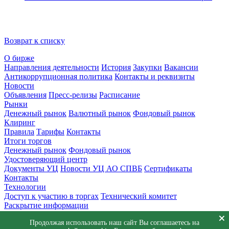
Возврат к списку
О бирже
Направления деятельности
История
Закупки
Вакансии
Антикоррупционная политика
Контакты и реквизиты
Новости
Объявления
Пресс-релизы
Расписание
Рынки
Денежный рынок
Валютный рынок
Фондовый рынок
Клиринг
Правила
Тарифы
Контакты
Итоги торгов
Денежный рынок
Фондовый рынок
Удостоверяющий центр
Документы УЦ
Новости УЦ АО СПВБ
Сертификаты
Контакты
Технологии
Доступ к участию в торгах
Технический комитет
Раскрытие информации
Приемная
Продолжая использовать наш сайт Вы соглашаетесь на
Обращения
Заявка в техническую поддержку