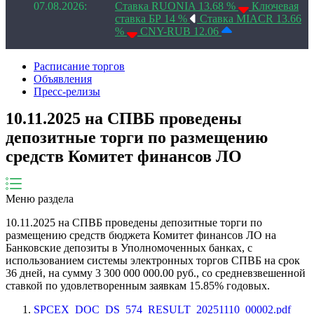
07.08.2026:
Ставка RUONIA 13.68 %
Ключевая
ставка БР 14 %
Ставка MIACR 13.66
%
CNY-RUB 12.06
Расписание торгов
Объявления
Пресс-релизы
10.11.2025 на СПВБ проведены
депозитные торги по размещению
средств Комитет финансов ЛО
Меню раздела
10.11.2025
на СПВБ проведены депозитные торги по
размещению средств бюджета
Комитет финансов ЛО
на
Банковские депозиты в Уполномоченных банках, с
использованием системы электронных торгов СПВБ на срок
36
дней
, на сумму
3 300 000 000.00
руб., со средневзвешенной
ставкой по удовлетворенным заявкам
15.85
% годовых.
SPCEX_DOC_DS_574_RESULT_20251110_00002.pdf