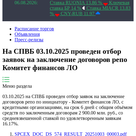
06.08.2026:
Ставка RUONIA 13.86 %
Ключевая
ставка БР 14 %
Ставка MIACR 13.83
%
CNY-RUB 11.97
Расписание торгов
Объявления
Пресс-релизы
На СПВБ 03.10.2025 проведен отбор
заявок на заключение договоров репо
Комитет финансов ЛО
Меню раздела
03.10.2025
на СПВБ проведен отбор заявок на заключение
договоров репо по инициатору -
Комитет финансов ЛО
, с
кредитными организациями, на срок
6
дней
с общим объёмом
средств по заключенным договорам
2 900.00
млн. руб., со
средневзвешенной ставкой по удовлетворенным заявкам
16.17
%.
SPCEX_DOC_DS_574_RESULT_20251003_00003.pdf