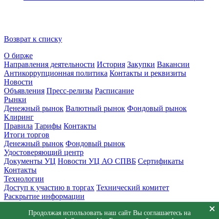
Возврат к списку
О бирже
Направления деятельности
История
Закупки
Вакансии
Антикоррупционная политика
Контакты и реквизиты
Новости
Объявления
Пресс-релизы
Расписание
Рынки
Денежный рынок
Валютный рынок
Фондовый рынок
Клиринг
Правила
Тарифы
Контакты
Итоги торгов
Денежный рынок
Фондовый рынок
Удостоверяющий центр
Документы УЦ
Новости УЦ АО СПВБ
Сертификаты
Контакты
Технологии
Доступ к участию в торгах
Технический комитет
Раскрытие информации
Приемная
Продолжая использовать наш сайт Вы соглашаетесь на
Обращения
Заявка в техническую поддержку