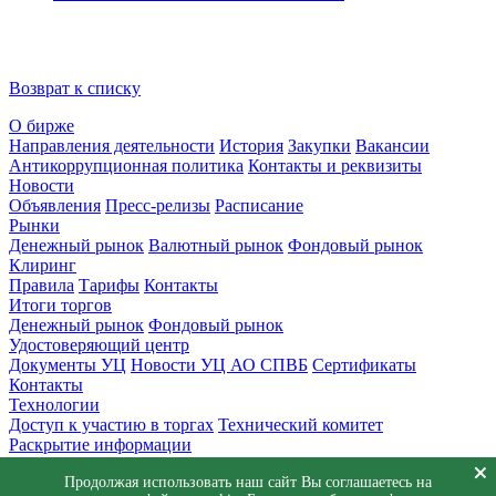
Возврат к списку
О бирже
Направления деятельности
История
Закупки
Вакансии
Антикоррупционная политика
Контакты и реквизиты
Новости
Объявления
Пресс-релизы
Расписание
Рынки
Денежный рынок
Валютный рынок
Фондовый рынок
Клиринг
Правила
Тарифы
Контакты
Итоги торгов
Денежный рынок
Фондовый рынок
Удостоверяющий центр
Документы УЦ
Новости УЦ АО СПВБ
Сертификаты
Контакты
Технологии
Доступ к участию в торгах
Технический комитет
Раскрытие информации
Приемная
Продолжая использовать наш сайт Вы соглашаетесь на
Обращения
Заявка в техническую поддержку