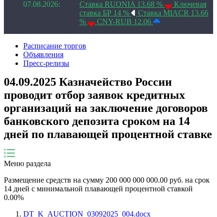
07.08.2026:
Ставка RUONIA 13.68 %
Ключевая
ставка БР 14 %
Ставка MIACR 13.66
%
CNY-RUB 12.06
Расписание торгов
Объявления
Пресс-релизы
04.09.2025 Казначейство России
проводит отбор заявок кредитных
организаций на заключение договоров
банковского депозита сроком на 14
дней по плавающей процентной ставке
Меню раздела
Размещение средств на сумму
200 000 000 000.00
руб. на срок
14
дней
с минимальной
плавающей
процентной ставкой
0.00
%
DT_K_AUCTION_03092025_004.docx