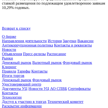
ставкой размещения по подлежащим удовлетворению заявкам
10,29% годовых.
Возврат к списку
О бирже
Направления деятельности
История
Закупки
Вакансии
Антикоррупционная политика
Контакты и реквизиты
Новости
Объявления
Пресс-релизы
Расписание
Рынки
Денежный рынок
Валютный рынок
Фондовый рынок
Клиринг
Правила
Тарифы
Контакты
Итоги торгов
Денежный рынок
Фондовый рынок
Удостоверяющий центр
Документы УЦ
Новости УЦ АО СПВБ
Сертификаты
Контакты
Технологии
Доступ к участию в торгах
Технический комитет
Раскрытие информации