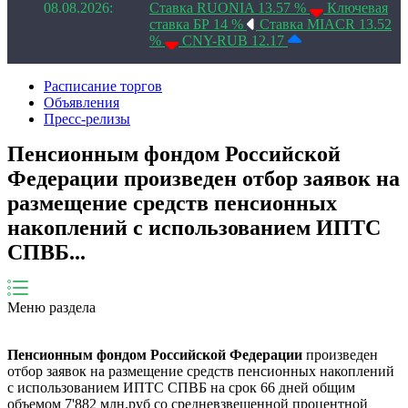
08.08.2026:
Ставка RUONIA 13.57 %
Ключевая
ставка БР 14 %
Ставка MIACR 13.52
%
CNY-RUB 12.17
Расписание торгов
Объявления
Пресс-релизы
Пенсионным фондом Российской
Федерации произведен отбор заявок на
размещение средств пенсионных
накоплений с использованием ИПТС
СПВБ...
Меню раздела
Пенсионным фондом Российской Федерации
произведен
отбор заявок на размещение средств пенсионных накоплений
с использованием ИПТС СПВБ на срок 66 дней общим
объемом 7'882 млн.руб cо средневзвешенной процентной