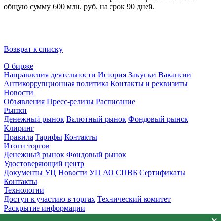
общую сумму 600 млн. руб. на срок 90 дней.
Возврат к списку
О бирже
Направления деятельности
История
Закупки
Вакансии
Антикоррупционная политика
Контакты и реквизиты
Новости
Объявления
Пресс-релизы
Расписание
Рынки
Денежный рынок
Валютный рынок
Фондовый рынок
Клиринг
Правила
Тарифы
Контакты
Итоги торгов
Денежный рынок
Фондовый рынок
Удостоверяющий центр
Документы УЦ
Новости УЦ АО СПВБ
Сертификаты
Контакты
Технологии
Доступ к участию в торгах
Технический комитет
Раскрытие информации
Приемная