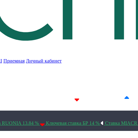
Ц
Приемная
Личный кабинет
7D 14.24%
14D 14.23%
30D 14.1%
а RUONIA 13.84 %
Ключевая ставка БР 14 %
Ставка MIACR