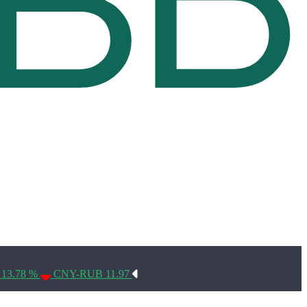
Условия использования*
 13.78 %
CNY-RUB 11.97